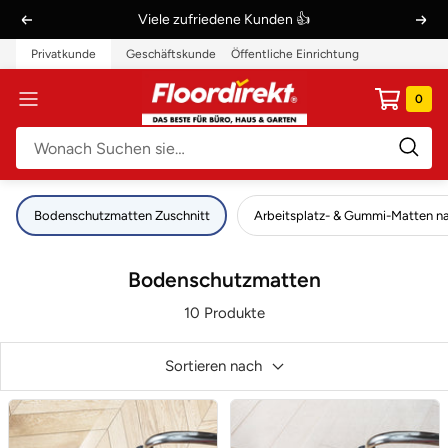
Direkt
Viele zufriedene Kunden 👍
Zurück
Weit
zum
Privatkunde
Geschäftskunde
Öffentliche Einrichtung
Inhalt
Floordirekt
0
Navigation
DE
Bodenschutzmatten Zuschnitt
Arbeitsplatz- & Gummi-Matten n
Bodenschutzmatten
10 Produkte
Sortieren nach