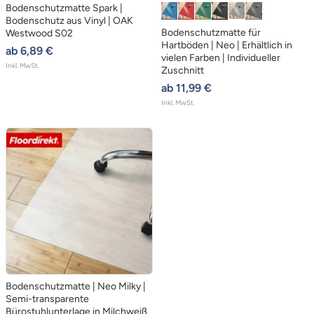
Bodenschutzmatte Spark |
B
R
G
S
H
D
Bodenschutz aus Vinyl | OAK
l
o
r
c
e
u
Bodenschutzmatte für
Westwood S02
a
t
ü
h
l
n
Hartböden | Neo | Erhältlich in
angebotspreis
ab 6,89 €
vielen Farben | Individueller
u
n
w
l
k
Inkl. MwSt.
Zuschnitt
a
g
e
angebotspreis
ab 11,99 €
r
r
l
Inkl. MwSt.
z
a
g
u
r
a
u
Bodenschutzmatte | Neo Milky |
Semi-transparente
Bürostuhlunterlage in Milchweiß