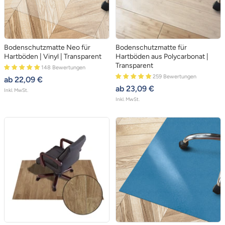
Bodenschutzmatte Neo für
Bodenschutzmatte für
Hartböden | Vinyl | Transparent
Hartböden aus Polycarbonat |
Transparent
148 Bewertungen
259 Bewertungen
angebotspreis
ab 22,09 €
angebotspreis
ab 23,09 €
Inkl. MwSt.
Inkl. MwSt.