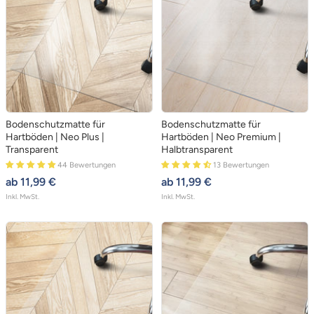
Bodenschutzmatte für
Bodenschutzmatte für
Hartböden | Neo Plus |
Hartböden | Neo Premium |
Transparent
Halbtransparent
44 Bewertungen
13 Bewertungen
angebotspreis
angebotspreis
ab 11,99 €
ab 11,99 €
Inkl. MwSt.
Inkl. MwSt.