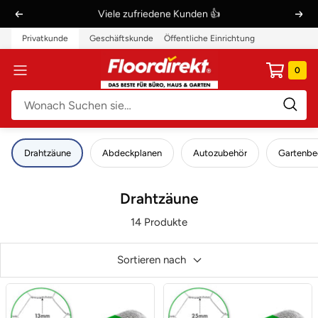
Direkt
Viele zufriedene Kunden 👍
Zurück
Weit
zum
Privatkunde
Geschäftskunde
Öffentliche Einrichtung
Inhalt
Floordirekt
0
Navigation
DE
Drahtzäune
Abdeckplanen
Autozubehör
Gartenbe
Drahtzäune
14 Produkte
Sortieren nach