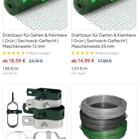
Drahtzaun für Garten & Kleintiere
Drahtzaun für Garten & Kleintiere
| Grün | Sechseck-Geflecht |
| Grün | Sechseck-Geflecht |
Maschenweite 13 mm
Maschenweite 25 mm
12 Bewertungen
19 Bewertungen
angebotspreis
angebotspreis
ab 18,59 €
ab 14,99 €
regulärer preis
regulärer preis
23,19 €
17,99 €
1,86 €
/
m
1,50 €
/
m
Inkl. MwSt.
Inkl. MwSt.