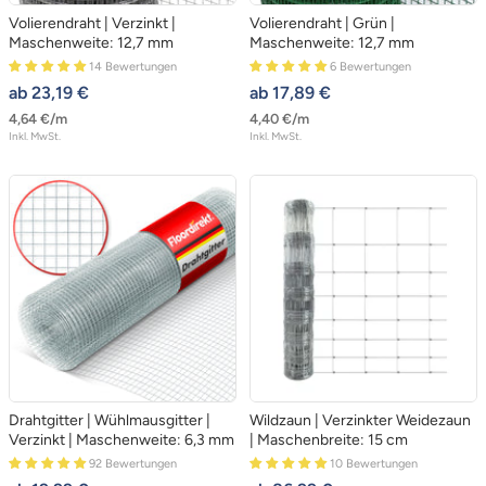
Volierendraht | Verzinkt |
Volierendraht | Grün |
Maschenweite: 12,7 mm
Maschenweite: 12,7 mm
14 Bewertungen
6 Bewertungen
angebotspreis
angebotspreis
ab 23,19 €
ab 17,89 €
4,64 €
/
m
4,40 €
/
m
Inkl. MwSt.
Inkl. MwSt.
Drahtgitter | Wühlmausgitter |
Wildzaun | Verzinkter Weidezaun
Verzinkt | Maschenweite: 6,3 mm
| Maschenbreite: 15 cm
92 Bewertungen
10 Bewertungen