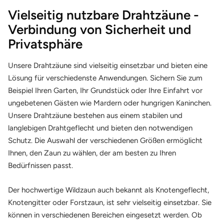
0
0
0
0
0
Vielseitig nutzbare Drahtzäune -
0
0
0
0
0
Verbindung von Sicherheit und
x
x
x
x
x
Privatsphäre
3
5
5
8
9
0
0
0
0
0
Unsere Drahtzäune sind vielseitig einsetzbar und bieten eine
x
x
x
x
x
Lösung für verschiedenste Anwendungen. Sichern Sie zum
3
3
5
3
3
Beispiel Ihren Garten, Ihr Grundstück oder Ihre Einfahrt vor
0
0
0
0
0
ungebetenen Gästen wie Mardern oder hungrigen Kaninchen.
c
c
c
c
c
Unsere Drahtzäune bestehen aus einem stabilen und
m
m
m
m
m
langlebigen Drahtgeflecht und bieten den notwendigen
Schutz. Die Auswahl der verschiedenen Größen ermöglicht
Ihnen, den Zaun zu wählen, der am besten zu Ihren
Bedürfnissen passt.
Der hochwertige Wildzaun
auch bekannt als Knotengeflecht,
Knotengitter oder Forstzaun, ist sehr vielseitig einsetzbar. Sie
können in verschiedenen Bereichen eingesetzt werden. Ob