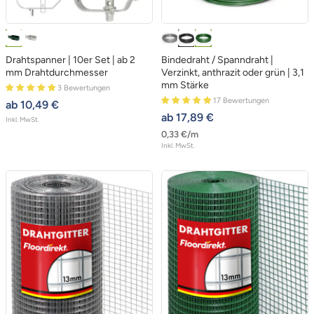
G
V
V
A
G
r
e
e
n
r
Drahtspanner | 10er Set | ab 2
Bindedraht / Spanndraht |
ü
r
r
t
ü
mm Drahtdurchmesser
Verzinkt, anthrazit oder grün | 3,1
mm Stärke
n
z
3 Bewertungen
z
h
n
17 Bewertungen
angebotspreis
ab 10,49 €
i
i
r
angebotspreis
ab 17,89 €
Inkl. MwSt.
n
n
a
0,33 €
/
m
k
k
z
Inkl. MwSt.
t
t
i
t