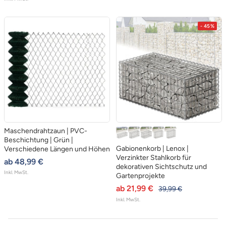
- 45%
Maschendrahtzaun | PVC-
S
S
S
S
S
Beschichtung | Grün |
i
i
i
i
i
Gabionenkorb | Lenox |
Verschiedene Längen und Höhen
l
l
l
l
l
Verzinkter Stahlkorb für
angebotspreis
ab 48,99 €
dekorativen Sichtschutz und
b
b
b
b
b
Inkl. MwSt.
Gartenprojekte
e
e
e
e
e
angebotspreis
ab 21,99 €
regulärer preis
39,99 €
r
r
r
r
r
Inkl. MwSt.
,
,
,
,
,
1
1
1
1
1