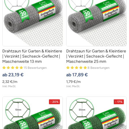
Drahtzaun für Garten & Kleintiere
Drahtzaun für Garten & Kleintiere
| Verzinkt | Sechseck-Geflecht |
| Verzinkt | Sechseck-Geflecht |
Maschenweite 13 mm
Maschenweite 25 mm
15 Bewertungen
8 Bewertungen
angebotspreis
angebotspreis
ab 23,19 €
ab 17,89 €
2,32 €
/
m
1,79 €
/
m
Inkl. MwSt.
Inkl. MwSt.
- 20%
- 17%