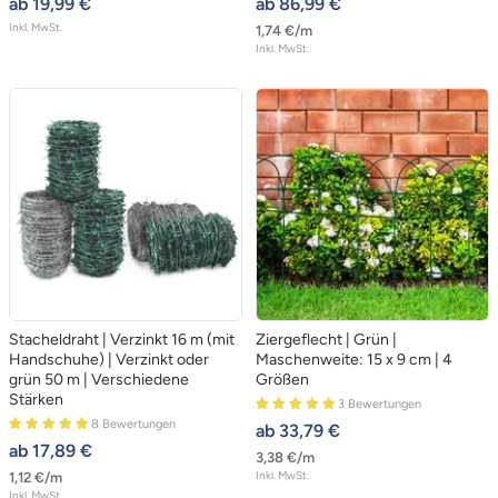
angebotspreis
angebotspreis
ab 19,99 €
ab 86,99 €
Inkl. MwSt.
1,74 €
/
m
Inkl. MwSt.
Stacheldraht | Verzinkt 16 m (mit
Ziergeflecht | Grün |
Handschuhe) | Verzinkt oder
Maschenweite: 15 x 9 cm | 4
grün 50 m | Verschiedene
Größen
Stärken
3 Bewertungen
8 Bewertungen
angebotspreis
ab 33,79 €
angebotspreis
ab 17,89 €
3,38 €
/
m
Inkl. MwSt.
1,12 €
/
m
Inkl. MwSt.