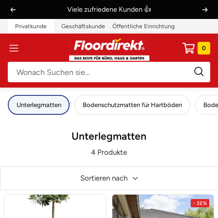
Direkt
Viele zufriedene Kunden 👍
Zurück
Weit
zum
Privatkunde
Geschäftskunde
Öffentliche Einrichtung
Inhalt
Floordirekt
0
Navigation
DE
Unterlegmatten
Bodenschutzmatten für Hartböden
Bode
Unterlegmatten
4 Produkte
Sortieren nach
- 32%