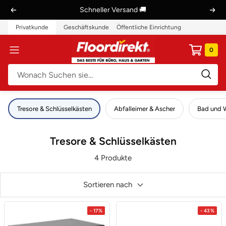
Direkt
Schneller Versand 🚚
Zurück
Weit
zum
Privatkunde
Geschäftskunde
Öffentliche Einrichtung
Inhalt
Floordirekt
0
Navigation
DE
Tresore & Schlüsselkästen
Abfalleimer & Ascher
Bad und
Tresore & Schlüsselkästen
4 Produkte
Sortieren nach
- 17%
- 43%