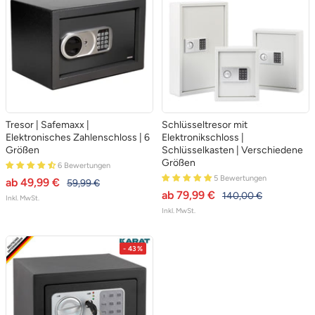
Tresor | Safemaxx |
Schlüsseltresor mit
Elektronisches Zahlenschloss | 6
Elektronikschloss |
Größen
Schlüsselkasten | Verschiedene
Größen
6 Bewertungen
5 Bewertungen
angebotspreis
ab 49,99 €
regulärer preis
59,99 €
angebotspreis
ab 79,99 €
regulärer preis
140,00 €
Inkl. MwSt.
Inkl. MwSt.
- 43%